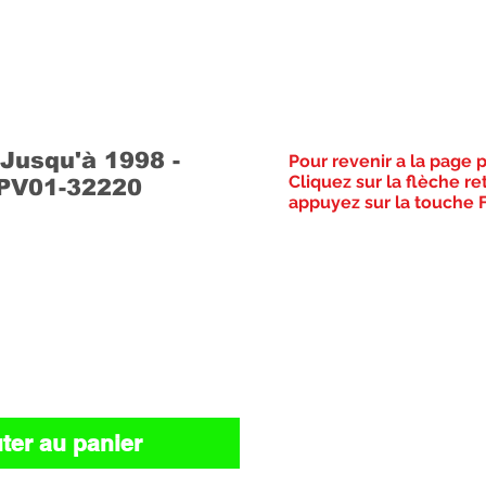
usqu'à 1998 -
Pour revenir a la page 
Cliquez sur la flèche re
PV01-32220
appuyez sur la touche F
Prix
ter au panier