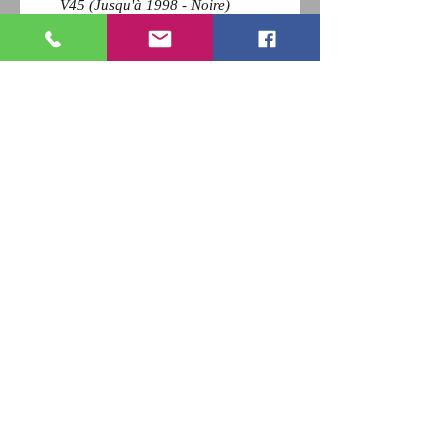
V45 (Jusqu'à 1998 - Noire)
Pour revenir a la page précédente,
Cliquez sur la flèche retour de votre
navigateur et
appuyez sur la touche F5 du clavier
pour actualiser
RETOUR
Qui sommes nous ?
Nous contacter
Paiement
CGV
Livraison
Mentions Légales
Newsletter