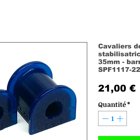
Cavaliers d
stabilisatr
35mm - bar
SPF1117-2
21,00 €
Quantité
*