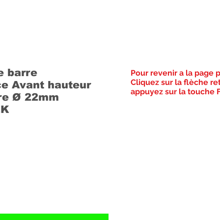
e barre
Pour revenir a la page 
Cliquez sur la flèche re
ice Avant hauteur
appuyez sur la touche F
re Ø 22mm
2K
Prix