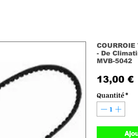
COURROIE T
- De Climat
MVB-5042
13,00 €
Quantité
*
Ajou