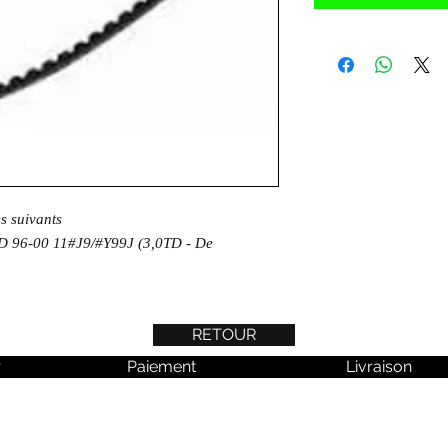
es suivants
 96-00 11#J9/#Y99J (3,0TD - De
RETOUR
r
Paiement
Livraison
 aucune actualité