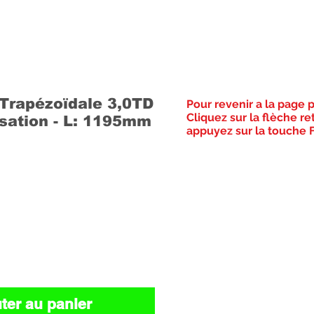
rapézoïdale 3,0TD
Pour revenir a la page 
Cliquez sur la flèche re
isation - L: 1195mm
appuyez sur la touche F
Prix
ter au panier