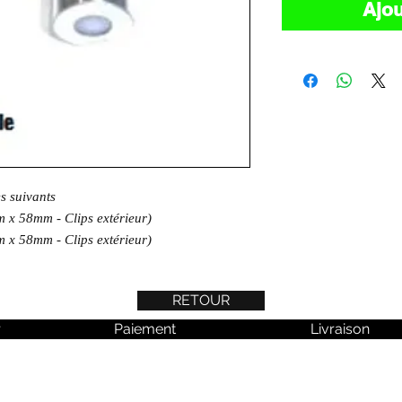
Ajou
es suivants
x 58mm - Clips extérieur)
x 58mm - Clips extérieur)
RETOUR
r
Paiement
Livraison
 aucune actualité