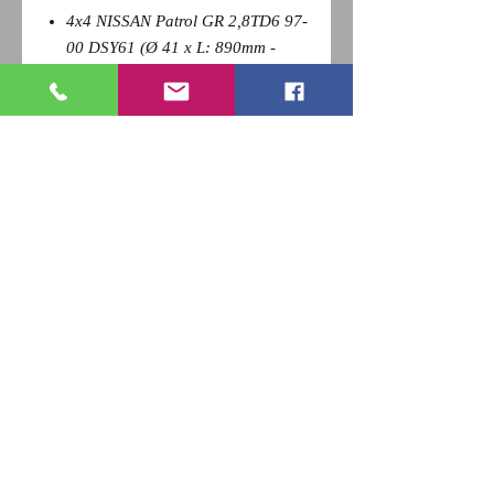
4x4 NISSAN Patrol GR 2,8TD6 97-
00 DSY61 (Ø 41 x L: 890mm -
Côté moteur)
Pour revenir a la page précédente,
Cliquez sur la flèche retour de votre
navigateur et
appuyez sur la touche F5 du clavier
pour actualiser
RETOUR
Qui sommes nous ?
Nous contacter
Paiement
CGV
Livraison
Mentions Légales