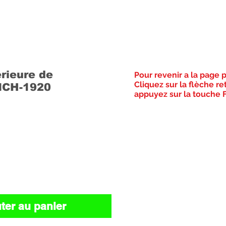
rieure de
Pour revenir a la page 
Cliquez sur la flèche re
MCH-1920
appuyez sur la touche F
Prix
ter au panier