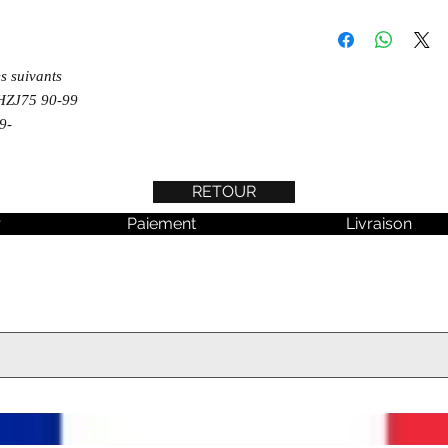
es suivants
HZJ75 90-99
9-
RETOUR
r
Paiement
Livraison
 aucune actualité