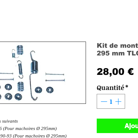
Kit de mon
295 mm TL
28,00 €
Quantité
*
les suivants
Ajou
96 (Pour machoires Ø 295mm)
e 90-93 (Pour machoires Ø 295mm)