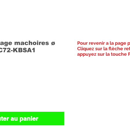
tage machoires ø
Pour revenir a la page 
Cliquez sur la flèche re
C72-KBSA1
appuyez sur la touche F
Prix
ter au panier