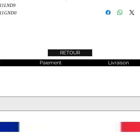
5 11LND9
 11GND0
RETOUR
r
Paiement
Livraison
 aucune actualité