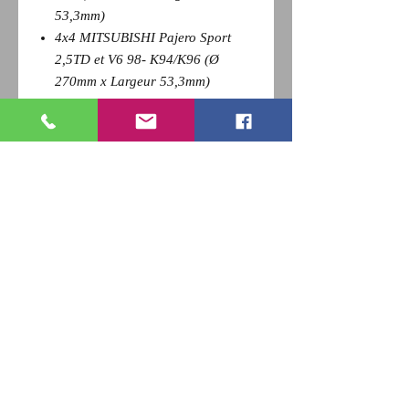
53,3mm)
4x4 MITSUBISHI Pajero Sport
2,5TD et V6 98- K94/K96 (Ø
270mm x Largeur 53,3mm)
V.U. MITSUBISHI L200 4x2 96-06
K64 (Ø 270mm x Largeur 53,3mm)
Pour revenir a la page précédente,
Cliquez sur la flèche retour de votre
navigateur et
appuyez sur la touche F5 du clavier
pour actualiser
RETOUR
Qui sommes nous ?
Nous contacter
Paiement
CGV
Livraison