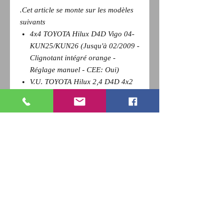
.Cet article se monte sur les modèles
suivants
4x4 TOYOTA Hilux D4D Vigo 04-
KUN25/KUN26 (Jusqu'à 02/2009 -
Clignotant intégré orange -
Réglage manuel - CEE: Oui)
V.U. TOYOTA Hilux 2,4 D4D 4x2
Vigo 05- KUN15 (Jusqu'à 02/2009
- Clignotant intégré orange -
Réglage manuel - CEE: Oui)
Pour revenir a la page précédente,
Cliquez sur la flèche retour de votre
navigateur et
appuyez sur la touche F5 du clavier
pour actualiser
RETOUR