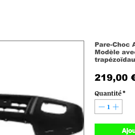
Pare-Choc 
Modèle avec
trapézoïda
219,00 
Quantité
*
Ajou