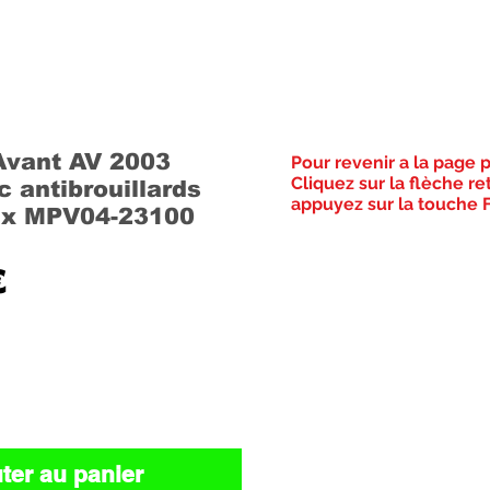
Avant AV 2003
Pour revenir a la page 
Cliquez sur la flèche re
 antibrouillards
appuyez sur la touche F
ux MPV04-23100
Prix
€
ter au panier