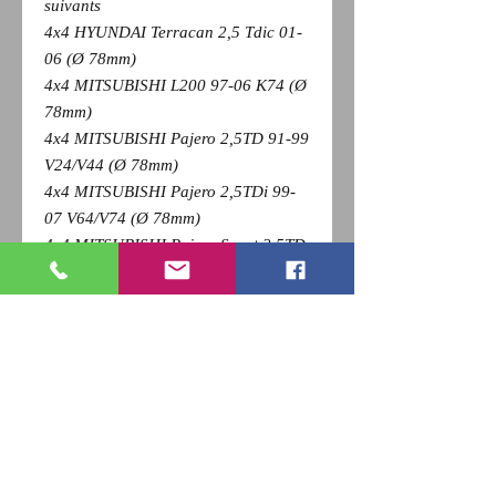
suivants
4x4 HYUNDAI Terracan 2,5 Tdic 01-
06 (Ø 78mm)
4x4 MITSUBISHI L200 97-06 K74 (Ø
78mm)
4x4 MITSUBISHI Pajero 2,5TD 91-99
V24/V44 (Ø 78mm)
4x4 MITSUBISHI Pajero 2,5TDi 99-
07 V64/V74 (Ø 78mm)
4x4 MITSUBISHI Pajero Sport 2,5TD
et V6 98- K94/K96 (Ø 78mm)
V.U. MITSUBISHI L200 4x2 96-06
K64 (Ø 78mm)
Pour revenir a la page précédente,
Cliquez sur la flèche retour de votre
navigateur et
appuyez sur la touche F5 du clavier