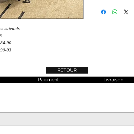
es suivants
6
 84-90
 90-93
RETOUR
r
Paiement
Livraison
 aucune actualité