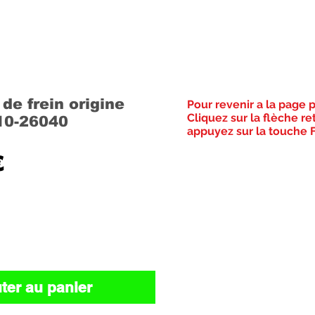
de frein origine
Pour revenir a la page 
Cliquez sur la flèche re
10-26040
appuyez sur la touche F
Prix
€
ter au panier