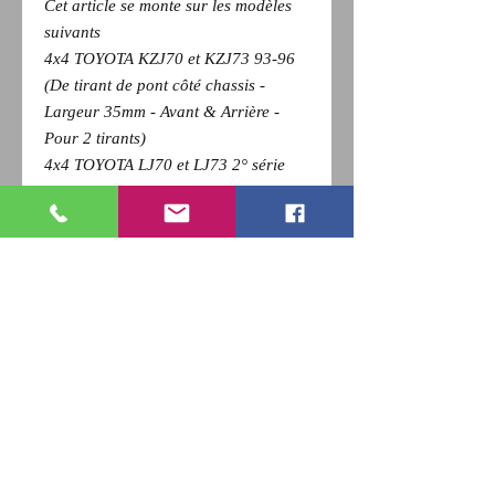
Cet article se monte sur les modèles
suivants
4x4 TOYOTA KZJ70 et KZJ73 93-96
(De tirant de pont côté chassis -
Largeur 35mm - Avant & Arrière -
Pour 2 tirants)
4x4 TOYOTA LJ70 et LJ73 2° série
90-93 (De tirant de pont côté chassis
- Largeur 35mm - Avant & Arrière -
Pour 2 tirants)
Pour revenir a la page précédente,
Cliquez sur la flèche retour de votre
navigateur et
appuyez sur la touche F5 du clavier
pour actualiser
RETOUR