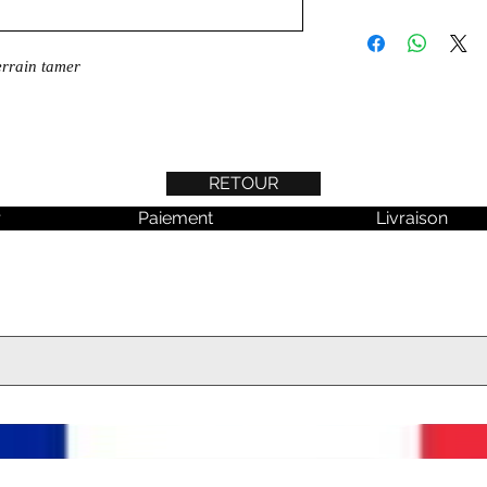
errain tamer
RETOUR
r
Paiement
Livraison
 aucune actualité