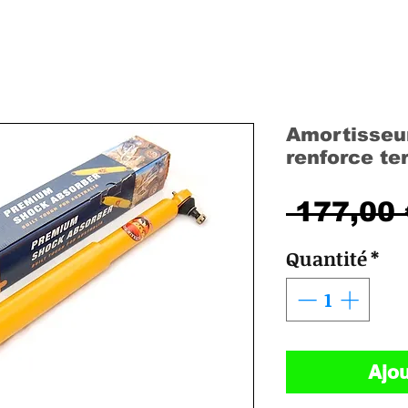
Amortisseur
renforce te
 177,00 
Quantité
*
Ajou