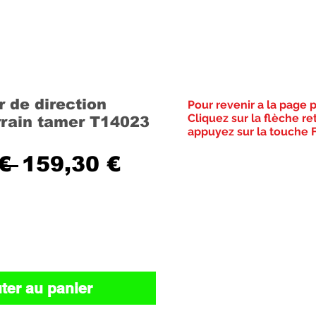
 de direction
Pour revenir a la page 
Cliquez sur la flèche re
rrain tamer T14023
appuyez sur la touche F
Prix
Prix
€ 
159,30 €
original
promotionnel
ter au panier