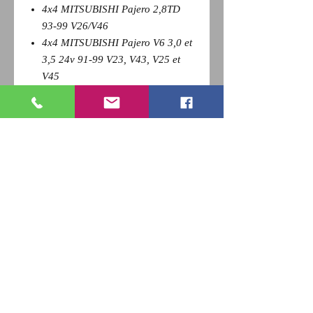
4x4 MITSUBISHI Pajero 2,8TD
93-99 V26/V46
4x4 MITSUBISHI Pajero V6 3,0 et
3,5 24v 91-99 V23, V43, V25 et
V45
4x4 MITSUBISHI Pajero/Montero
2,5TD 00-04 V24/V44
Pour revenir a la page précédente,
Cliquez sur la flèche retour de votre
navigateur et
appuyez sur la touche F5 du clavier
pour actualiser
RETOUR
Qui sommes nous ?
Nous contacter