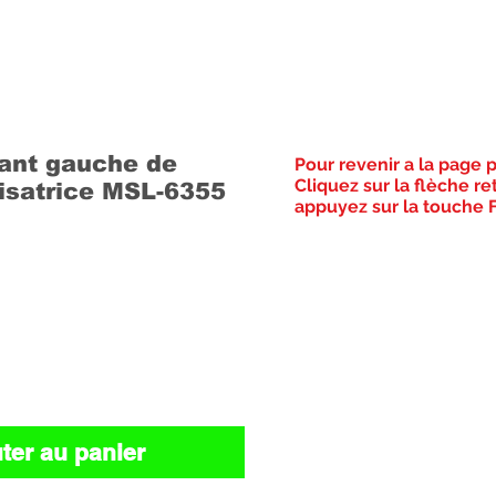
vant gauche de
Pour revenir a la page 
Cliquez sur la flèche re
lisatrice MSL-6355
appuyez sur la touche F
Prix
ter au panier