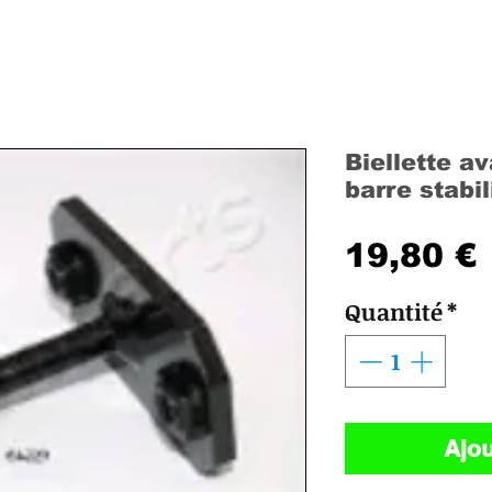
Biellette a
barre stabi
19,80 €
Quantité
*
Ajou