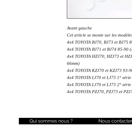
Avant gauche
Cet article se monte sur les modè
4x4 TOYOTA BJ70, BJ73 et BJ75 84
4x4 TOYOTA BJ71 et BJ74 85-90 (A
4x4 TOYOTA HZJ70, HZJ73 et HZJ75 
66mm)
4x4 TOYOTA KZJ70 et KZJ73 93-96
4x4 TOYOTA LJ70 et LJ73 1° série
4x4 TOYOTA LJ70 et LJ73 2° série
4x4 TOYOTA PZJ70, PZJ73 et PZJ75 
Qui sommes nous ?
Nous contacte