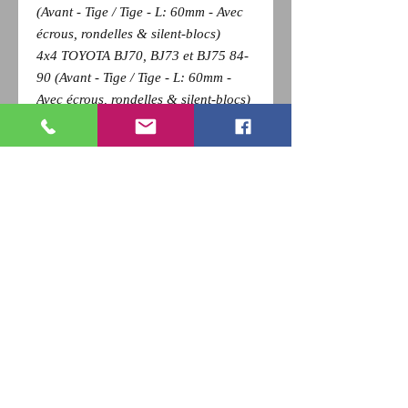
(Avant - Tige / Tige - L: 60mm - Avec
écrous, rondelles & silent-blocs)
4x4 TOYOTA BJ70, BJ73 et BJ75 84-
90 (Avant - Tige / Tige - L: 60mm -
Avec écrous, rondelles & silent-blocs)
4x4 TOYOTA BJ71 et BJ74 85-90
(Avant - Tige / Tige - L: 60mm - Avec
écrous, rondelles & silent-blocs) 4x4
TOYOTA HZJ70, HZJ73 et HZJ75 90-
99 (Avant - Tige / Tige - L: 60mm -
Avec écrous, rondelles & silent-blocs)
4x4 TOYOTA PZJ70, PZJ73 et PZJ75
85-90 (Avant - Tige / Tige - L: 60mm -
Avec écrous, rondelles & silent-blocs)
Pour revenir a la page précédente,
Cliquez sur la flèche retour de votre