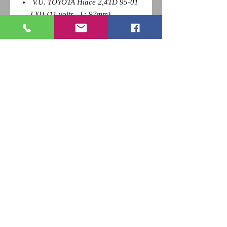
V.U. TOYOTA Hiace 2,4TD 95-01
LXH (11 volts - L: 97mm)
Pour revenir a la page précédente,
Cliquez sur la flèche retour de votre
navigateur et
appuyez sur la touche F5 du clavier
pour actualiser
RETOUR
Qui sommes nous ?
Nous contacter
Paiement
CGV
Livraison
Mentions Légales
Newsletter