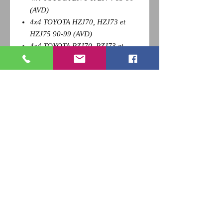
(AVD)
4x4 TOYOTA HZJ70, HZJ73 et
HZJ75 90-99 (AVD)
4x4 TOYOTA PZJ70, PZJ73 et
PZJ75 85-90 (AVD)
Pour revenir a la page précédente,
Cliquez sur la flèche retour de votre
navigateur et
appuyez sur la touche F5 du clavier
pour actualiser
RETOUR
Qui sommes nous ?
Nous contacter
Paiement
CGV
Livraison