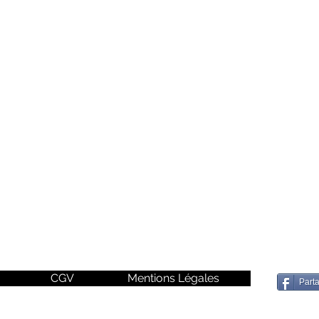
CGV
Mentions Légales
Part