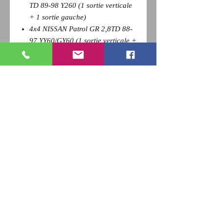
TD 89-98 Y260 (1 sortie verticale
+ 1 sortie gauche)
4x4 NISSAN Patrol GR 2,8TD 88-
97 YY60/GY60 (1 sortie verticale +
1 sortie gauche)
Pour revenir a la page précédente,
Cliquez sur la flèche retour de votre
navigateur et
appuyez sur la touche F5 du clavier
pour actualiser
RETOUR
Qui sommes nous ?
Nous contacter
Paiement
CGV
Livraison