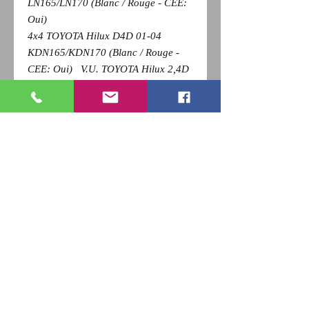
LN165/LN170 (Blanc / Rouge - CEE:
Oui)
4x4 TOYOTA Hilux D4D 01-04
KDN165/KDN170 (Blanc / Rouge -
CEE: Oui) V.U. TOYOTA Hilux 2,4D
4x2 97-01 LN145 (Blanc / Rouge -
CEE: Oui)
Pour revenir a la page précédente,
Cliquez sur la flèche retour de votre
navigateur et
appuyez sur la touche F5 du clavier
pour actualiser
RETOUR
Qui sommes nous ?
Nous contacter