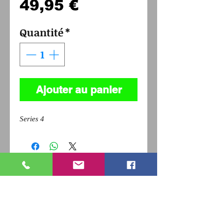
Prix
49,95 €
Quantité
*
Ajouter au panier
Series 4
Pour revenir a la page précédente,
Cliquez sur la flèche retour de votre
navigateur et
appuyez sur la touche F5 du clavier
pour actualiser
RETOUR