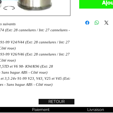
Ajou
es suivants
(Ext: 28 cannelures / Int: 27 cannelures -
1-99 V24/V44 (Ext: 28 cannelures / Int: 27
Côté roue)
3-99 V26/V46 (Ext: 28 cannelures / Int: 27
Côté roue)
,5TD et V6 98- K94/K96 (Ext: 28
 - Sans bague ABS - Côté roue)
t 3,5 24v 91-99 V23, V43, V25 et V45 (Ext:
res - Sans bague ABS - Côté roue)
RETOUR
r
Paiement
Livraison