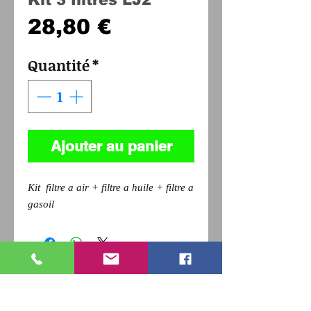
Prix
28,80 €
Quantité
*
Ajouter au panier
Kit filtre a air + filtre a huile + filtre a
gasoil
Pour revenir a la page précédente,
Cliquez sur la flèche retour de votre
navigateur et
appuyez sur la touche F5 du clavier