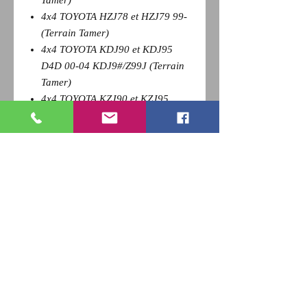
4x4 TOYOTA HZJ78 et HZJ79 99-
(Terrain Tamer)
4x4 TOYOTA KDJ90 et KDJ95
D4D 00-04 KDJ9#/Z99J (Terrain
Tamer)
4x4 TOYOTA KZJ90 et KZJ95
3,0TD 96-00 11#J9/#Y99J (Terrain
Tamer)
Pour revenir a la page précédente,
Cliquez sur la flèche retour de votre
navigateur et
appuyez sur la touche F5 du clavier
pour actualiser
RETOUR
Qui sommes nous ?
Nous contacter