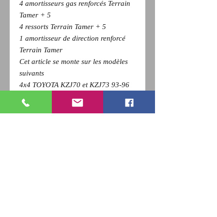
4 amortisseurs gas renforcés Terrain
Tamer + 5
4 ressorts Terrain Tamer + 5
1 amortisseur de direction renforcé
Terrain Tamer
Cet article se monte sur les modèles
suivants
4x4 TOYOTA KZJ70 et KZJ73 93-96
(Réhausse de 50mm)
4x4 TOYOTA LJ70 et LJ73 2° série
90-93 (Réhausse de 50mm)
Pour revenir a la page précédente,
Cliquez sur la flèche retour de votre
navigateur et
appuyez sur la touche F5 du clavier
pour actualiser