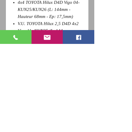
4x4 TOYOTA Hilux D4D Vigo 04-
KUN25/KUN26 (L: 144mm -
Hauteur 68mm - Ep: 17,5mm)
V.U. TOYOTA Hilux 2,5 D4D 4x2
Vigo 11- KUN35 (L: 144mm -
Hauteur 68mm - Ep: 17,5mm)
Pour revenir a la page précédente,
Cliquez sur la flèche retour de votre
navigateur et
appuyez sur la touche F5 du clavier
pour actualiser
RETOUR
Qui sommes nous ?
Nous contacter
Paiement
CGV
Livraison