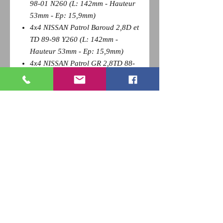
98-01 N260 (L: 142mm - Hauteur
53mm - Ep: 15,9mm)
4x4 NISSAN Patrol Baroud 2,8D et
TD 89-98 Y260 (L: 142mm -
Hauteur 53mm - Ep: 15,9mm)
4x4 NISSAN Patrol GR 2,8TD 88-
97 YY60/GY60 (L: 142mm -
Hauteur 53mm - Ep: 15,9mm)
Pour revenir a la page précédente,
Cliquez sur la flèche retour de votre
navigateur et
appuyez sur la touche F5 du clavier
pour actualiser
RETOUR
Qui sommes nous ?
Nous contacter