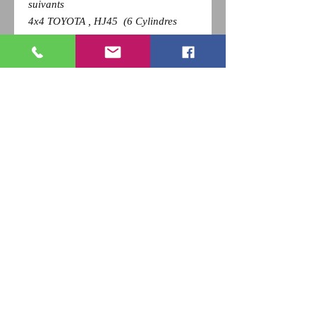
suivants
4x4 TOYOTA , HJ45 (6 Cylindres
Diesel)
Pour revenir a la page précédente,
Cliquez sur la flèche retour de votre
navigateur et
appuyez sur la touche F5 du clavier
pour actualiser
RETOUR
Qui sommes nous ?
Nous contacter
Paiement
CGV
Livraison
Mentions Légales