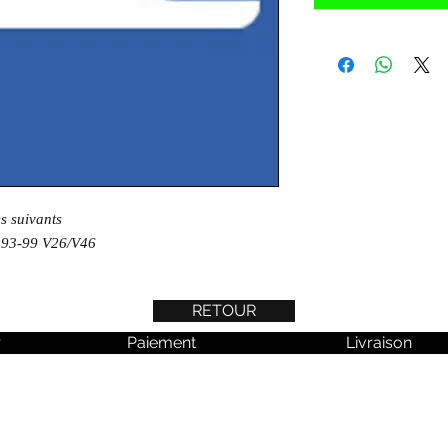
es suivants
 93-99 V26/V46
RETOUR
r
Paiement
Livraison
 aucune actualité