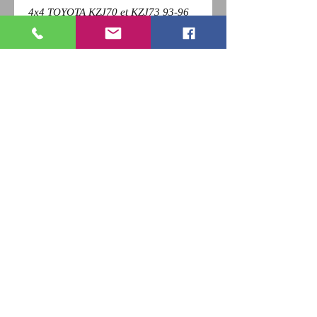
4x4 TOYOTA KZJ70 et KZJ73 93-96
Pour revenir a la page précédente,
Cliquez sur la flèche retour de votre
navigateur et
appuyez sur la touche F5 du clavier
pour actualiser
RETOUR
Qui sommes nous ?
Nous contacter
Paiement
CGV
Livraison
Mentions Légales
Newsletter