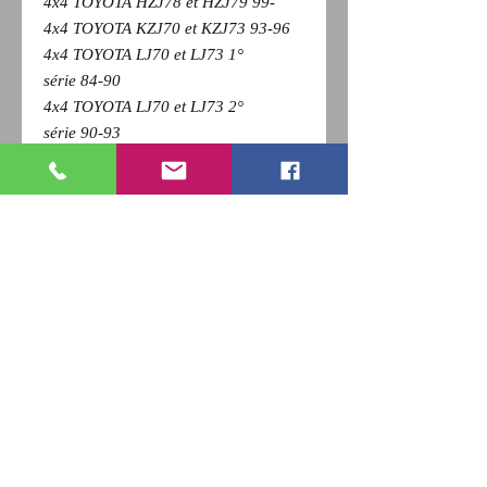
4x4 TOYOTA HZJ78 et HZJ79 99-
4x4 TOYOTA KZJ70 et KZJ73 93-96
4x4 TOYOTA LJ70 et LJ73 1°
série 84-90
4x4 TOYOTA LJ70 et LJ73 2°
série 90-93
4x4 TOYOTA PZJ70, PZJ73 et
PZJ75 85-90
Pour revenir a la page précédente,
Cliquez sur la flèche retour de votre
navigateur et
appuyez sur la touche F5 du clavier
pour actualiser
RETOUR
Qui sommes nous ?
Nous contacter