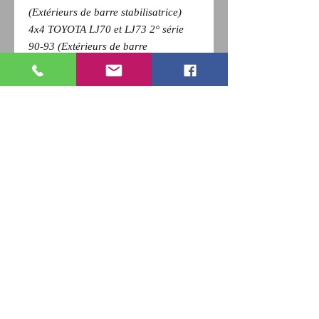
(Extérieurs de barre stabilisatrice)
4x4 TOYOTA LJ70 et LJ73 2° série
90-93 (Extérieurs de barre
stabilisatrice)
Pour revenir a la page précédente,
Cliquez sur la flèche retour de votre
navigateur et
appuyez sur la touche F5 du clavier
pour actualiser
RETOUR
Qui sommes nous ?
Nous contacter
Paiement
CGV
Livraison
Mentions Légales