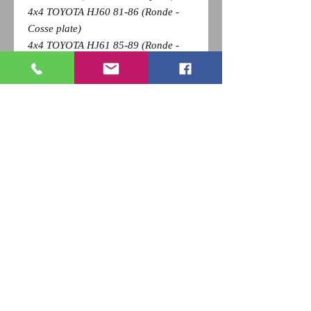
4x4 TOYOTA HJ60 81-86 (Ronde -
Cosse plate)
4x4 TOYOTA HJ61 85-89 (Ronde -
Cosse plate)
Pour revenir a la page précédente,
Cliquez sur la flèche retour de votre
navigateur et
appuyez sur la touche F5 du clavier
pour actualiser
RETOUR
Qui sommes nous ?
Nous contacter
Paiement
CGV
Livraison
Mentions Légales