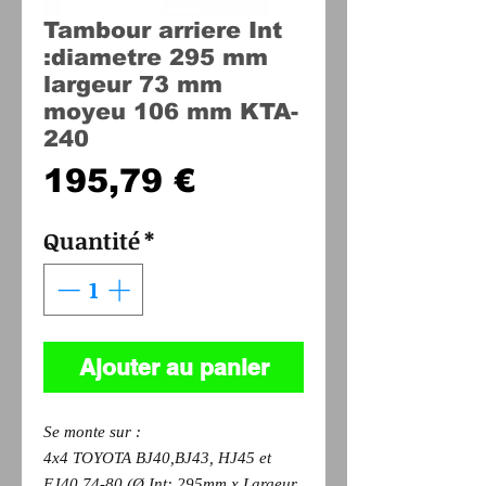
Tambour arriere Int
:diametre 295 mm
largeur 73 mm
moyeu 106 mm KTA-
240
Prix
195,79 €
Quantité
*
Ajouter au panier
Se monte sur :
4x4 TOYOTA BJ40,BJ43, HJ45 et
FJ40 74-80 (Ø Int: 295mm x Largeur