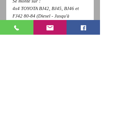
Se monte sur :
4x4 TOYOTA BJ42, BJ45, BJ46 et
FJ42 80-84 (Diesel - Jusqu'à
10/1981)
Pour revenir a la page précédente,
Cliquez sur la flèche retour de votre
navigateur et
appuyez sur la touche F5 du clavier
pour actualiser
RETOUR
Qui sommes nous ?
Nous contacter
Paiement
CGV
Livraison
Mentions Légales